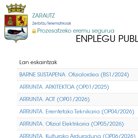
ZARAUTZ
Zerbitzu Telematikoak
Prozesatzeko eremu segurua
ENPLEGU PUBL
Lan eskaintzak
BARNE SUSTAPENA. Ofizialordea (BS1/2024)
ARRUNTA. ARKITEKTOA (OP01/2025)
ARRUNTA. AOT (OP01/2026)
ARRUNTA. Errentetako Teknikaria (OP04/2026)
ARRUNTA. Ofizial Elektrikaria (OP05/2026)
ARRUNTA. Kulturako Arduraduna (OP06/2026)