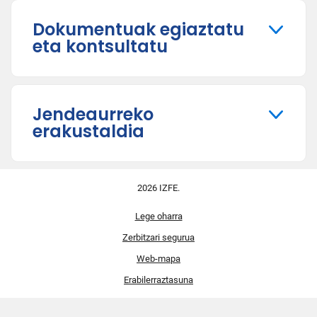
Dokumentuak egiaztatu
eta kontsultatu
Jendeaurreko
erakustaldia
2026 IZFE.
Lege oharra
Zerbitzari segurua
Web-mapa
Erabilerraztasuna