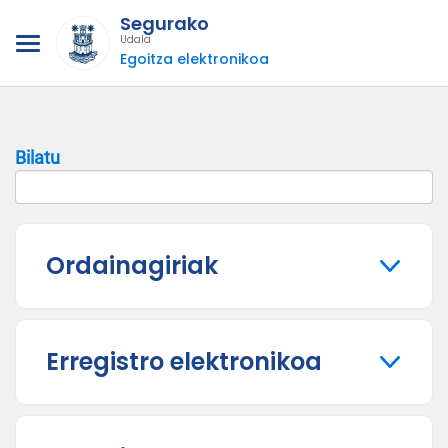
Segurako
Udala
Egoitza elektronikoa
Bilatu
Ordainagiriak
Erregistro elektronikoa