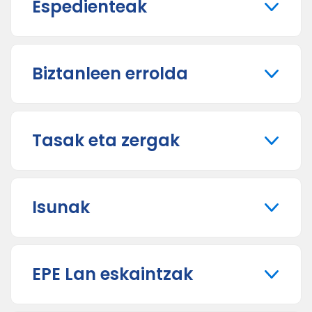
Espedienteak
Biztanleen errolda
Tasak eta zergak
Isunak
EPE Lan eskaintzak