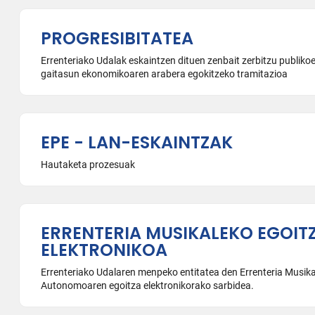
PROGRESIBITATEA
Errenteriako Udalak eskaintzen dituen zenbait zerbitzu publikoe
gaitasun ekonomikoaren arabera egokitzeko tramitazioa
EPE - LAN-ESKAINTZAK
Hautaketa prozesuak
ERRENTERIA MUSIKALEKO EGOIT
ELEKTRONIKOA
Errenteriako Udalaren menpeko entitatea den Errenteria Musik
Autonomoaren egoitza elektronikorako sarbidea.