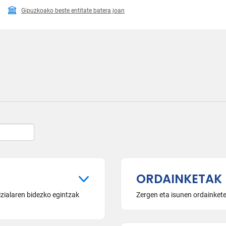
Gipuzkoako beste entitate batera joan
ORDAINKETAK 
zialaren bidezko egintzak
Zergen eta isunen ordainkete