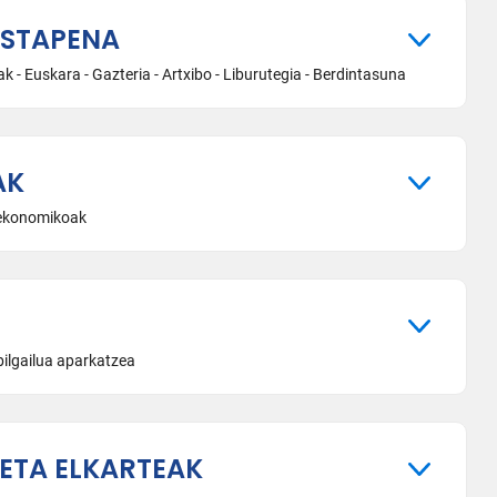
USTAPENA
ak - Euskara - Gazteria - Artxibo - Liburutegia - Berdintasuna
AK
 ekonomikoak
Ibilgailua aparkatzea
ETA ELKARTEAK