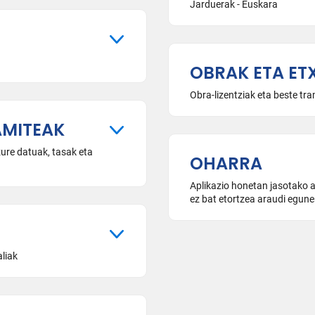
Jarduerak - Euskara
OBRAK ETA ETX
Obra-lizentziak eta beste tr
AMITEAK
zure datuak, tasak eta
OHARRA
Aplikazio honetan jasotako ar
ez bat etortzea araudi egune
aliak