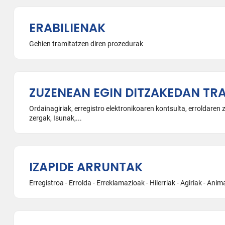
ERABILIENAK
Gehien tramitatzen diren prozedurak
ZUZENEAN EGIN DITZAKEDAN TR
Ordainagiriak, erregistro elektronikoaren kontsulta, erroldaren 
zergak, Isunak,...
IZAPIDE ARRUNTAK
Erregistroa - Errolda - Erreklamazioak - Hilerriak - Agiriak - Anim