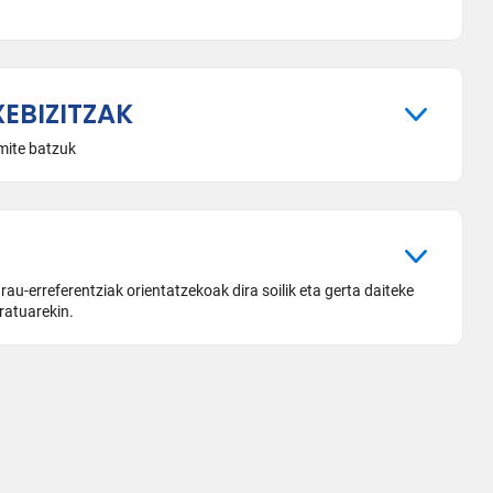
EBIZITZAK
amite batzuk
au-erreferentziak orientatzekoak dira soilik eta gerta daiteke
ratuarekin.