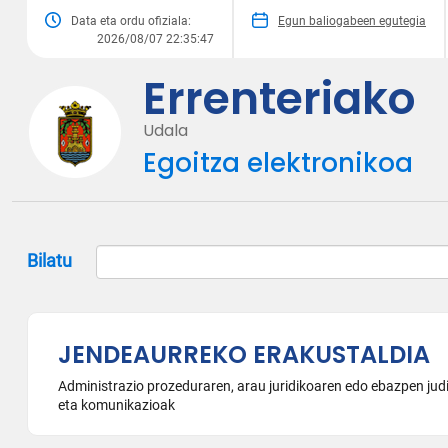
Data eta ordu ofiziala:
Egun baliogabeen egutegia
2026/08/07 22:35:47
Errenteriako
Udala
Egoitza elektronikoa
Bilatu
JENDEAURREKO ERAKUSTALDIA
Administrazio prozeduraren, arau juridikoaren edo ebazpen judi
eta komunikazioak