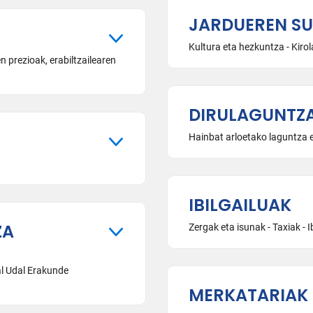
JARDUEREN S
Kultura eta hezkuntza - Kirol
n prezioak, erabiltzailearen
DIRULAGUNTZ
Hainbat arloetako laguntza
IBILGAILUAK
ZA
Zergak eta isunak - Taxiak - 
al Udal Erakunde
MERKATARIAK 