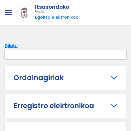
Itsasondoko
Udala
Egoitza elektronikoa
Bilatu
Ordainagiriak
Erregistro elektronikoa