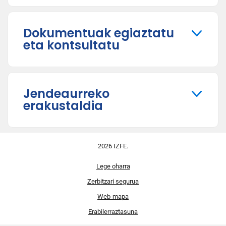
Dokumentuak egiaztatu
eta kontsultatu
Jendeaurreko
erakustaldia
2026 IZFE.
Lege oharra
Zerbitzari segurua
Web-mapa
Erabilerraztasuna