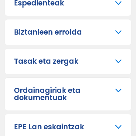
Espedienteak
Biztanleen errolda
Tasak eta zergak
Ordainagiriak eta
dokumentuak
EPE Lan eskaintzak