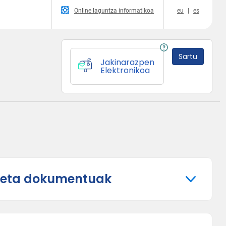
Online laguntza informatikoa
eu
|
es
Sartu
Jakinarazpen
Elektronikoa
k eta dokumentuak