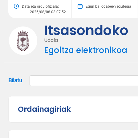
Data eta ordu ofiziala:
Egun baliogabeen egutegia
2026/08/08 03:07:52
Itsasondoko
Udala
Egoitza elektronikoa
Bilatu
Ordainagiriak