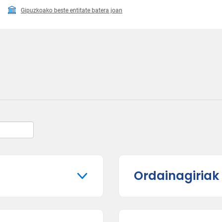
Gipuzkoako beste entitate batera joan
Ordainagiria