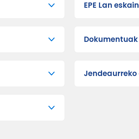
EPE Lan eskai
Dokumentuak e
Jendeaurreko 