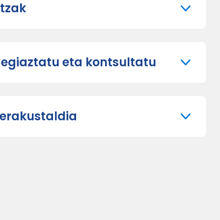
ntzak
giaztatu eta kontsultatu
erakustaldia