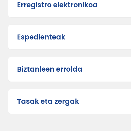
Erregistro elektronikoa
Espedienteak
Biztanleen errolda
Tasak eta zergak