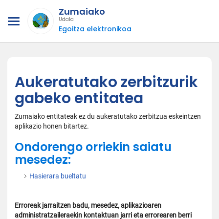
Zumaiako
Udala
Egoitza elektronikoa
Aukeratutako zerbitzurik
gabeko entitatea
Zumaiako entitateak ez du aukeratutako zerbitzua eskeintzen
aplikazio honen bitartez.
Ondorengo orriekin saiatu
mesedez:
Hasierara bueltatu
Erroreak jarraitzen badu, mesedez, aplikazioaren
administratzaileraekin kontaktuan jarri eta errorearen berri