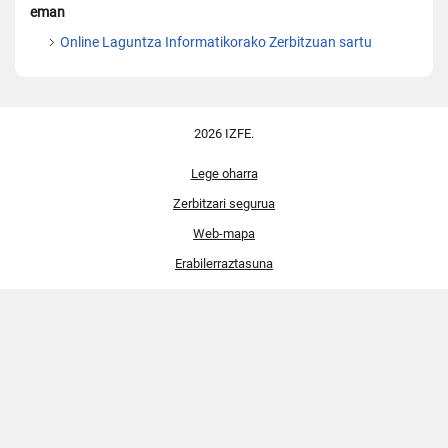
eman
Online Laguntza Informatikorako Zerbitzuan sartu
2026 IZFE.
Lege oharra
Zerbitzari segurua
Web-mapa
Erabilerraztasuna