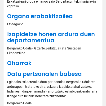
Eskatzaileari ordua emango zaio Berdintasun teknikariarekin
egoteko.
Organo erabakitzailea
Ez dagokio
Izapidetze honen ardura duen
departamentua
Bergarako Udala - Gizarte Zerbitzuak eta Sustapen
Ekonomikoa
Oharrak
Datu pertsonalen babesa
Egindako eskaeretako datu pertsonalak Bergarako Udalaren
ardurapean tratatuko dira, eskaera izapidetu ahal izateko.
Indarrean dagoen araudiak aitortutako eskubideak erabili ahal
izango dira helbide honetara zuzenduta:
Bergarako Udala