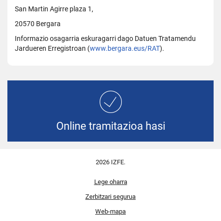
San Martin Agirre plaza 1,
20570 Bergara
Informazio osagarria eskuragarri dago Datuen Tratamendu
Jardueren Erregistroan (
www.bergara.eus/RAT
).
Online tramitazioa hasi
2026 IZFE.
Lege oharra
Zerbitzari segurua
Web-mapa