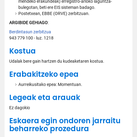
mendeko erakundeak) erregistro-arloko laguntza-
bulegotan, beti ere EIS sisteman badago.
Postetxean, EBBE (ORVE) zerbitzuan.
ARGIBIDE GEHIAGO
:
Berdintasun zerbitzua
943 779 100 - luz. 1218
Kostua
Udalak bere gain hartzen du kudeaketaren kostua.
Erabakitzeko epea
Aurreikusitako epea: Momentuan.
Legeak eta arauak
Ez dagokio
Eskaera egin ondoren jarraitu
beharreko prozedura