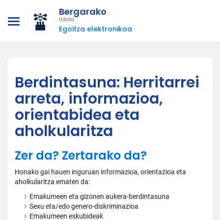
Bergarako
Udala
Egoitza elektronikoa
Berdintasuna: Herritarrei
arreta, informazioa,
orientabidea eta
aholkularitza
Zer da? Zertarako da?
Honako gai hauen inguruan informazioa, orientazioa eta
aholkularitza ematen da:
Emakumeen eta gizonen aukera-berdintasuna
Sexu eta/edo genero-diskriminazioa
Emakumeen eskubideak