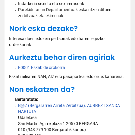
Indarkeria sexista eta sexu-erasoak
Parekidetasun Departamentuak eskaintzen dituen
zerbitzuak eta ekimenak.
Nork eska dezake?
Interesa duen edozein pertsonak edo haren legezko
ordezkariak
Aurkeztu behar diren agiriak
F0001 Eskabide orokorra
Eskatzailearen NAN, AIZ edo pasaportea, edo ordezkariarena.
Non eskatzen da?
Bertaratuta:
B@Z (Bergararren Arreta Zerbitzua). AURREZ TXANDA
HARTUTA
Udaletxea
San Martin Agirre plaza 1 20570 BERGARA
010 (943 779 100 Bergaratik kanpo)