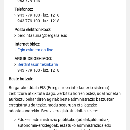
943 779 163
Telefonoz:
943 779 100 - luz. 1218
943 779 100 - luz. 1218
Posta elektronikoaz:
berdintasuna@bergara.eus
Internet bidez:
Egin eskaera on-line
ARGIBIDE GEHIAGO:
Berdintasun teknikaria
943 779 100 - luz. 1218
Beste batzuk
:
Bergarako Udala EIS (Erregistroen interkonexio sistema)
zerbitzura atxikituta dago. Zerbitzu horren bidez, udal honetan
aurkeztu behar diren agiriak beste administrazio batzuetan
erregistratu daitezke, modu seguruan eta legezko
adostasunarekin. Beraz, erregistratu daitezke ere:
Edozein administrazio publikoko (udalak,aldundiak,
autonomia-erkidegoak, estatuko administrazioa edo