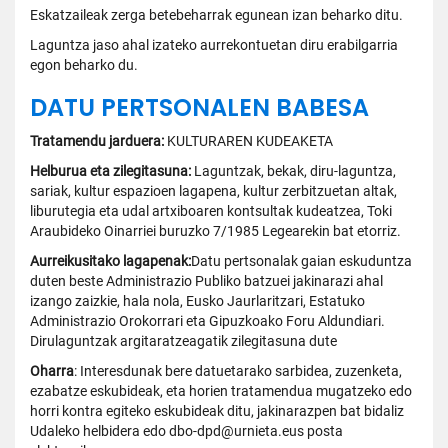
Eskatzaileak zerga betebeharrak egunean izan beharko ditu.
Laguntza jaso ahal izateko aurrekontuetan diru erabilgarria
egon beharko du.
DATU PERTSONALEN BABESA
Tratamendu jarduera:
KULTURAREN KUDEAKETA
Helburua eta zilegitasuna:
Laguntzak, bekak, diru-laguntza,
sariak, kultur espazioen lagapena, kultur zerbitzuetan altak,
liburutegia eta udal artxiboaren kontsultak kudeatzea, Toki
Araubideko Oinarriei buruzko 7/1985 Legearekin bat etorriz.
Aurreikusitako lagapenak:
Datu pertsonalak gaian eskuduntza
duten beste Administrazio Publiko batzuei jakinarazi ahal
izango zaizkie, hala nola, Eusko Jaurlaritzari, Estatuko
Administrazio Orokorrari eta Gipuzkoako Foru Aldundiari.
Dirulaguntzak argitaratzeagatik zilegitasuna dute
Oharra
: Interesdunak bere datuetarako sarbidea, zuzenketa,
ezabatze eskubideak, eta horien tratamendua mugatzeko edo
horri kontra egiteko eskubideak ditu, jakinarazpen bat bidaliz
Udaleko helbidera edo dbo-dpd@urnieta.eus posta