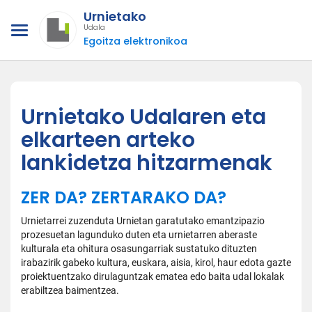
Urnietako
Udala
Egoitza elektronikoa
Urnietako Udalaren eta
elkarteen arteko
lankidetza hitzarmenak
ZER DA? ZERTARAKO DA?
Urnietarrei zuzenduta Urnietan garatutako emantzipazio
prozesuetan lagunduko duten eta urnietarren aberaste
kulturala eta ohitura osasungarriak sustatuko dituzten
irabazirik gabeko kultura, euskara, aisia, kirol, haur edota gazte
proiektuentzako dirulaguntzak ematea edo baita udal lokalak
erabiltzea baimentzea.