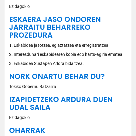
Ez dagokio
ESKAERA JASO ONDOREN
JARRAITU BEHARREKO
PROZEDURA
1. Eskabidea jasotzea, egiaztatzea eta erregistratzea.
2. Interesdunari eskabidearen kopia edo hartu-agiria ematea.
3. Eskabidea Sustapen Arlora bidaltzea.
NORK ONARTU BEHAR DU?
Tokiko Gobernu Batzarra
IZAPIDETZEKO ARDURA DUEN
UDAL SAILA
Ez dagokio
OHARRAK