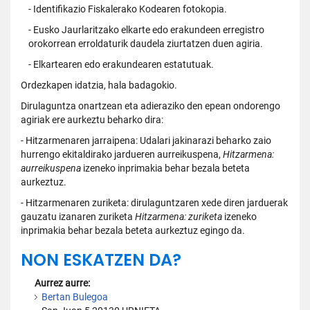
- Identifikazio Fiskalerako Kodearen fotokopia.
- Eusko Jaurlaritzako elkarte edo erakundeen erregistro
orokorrean erroldaturik daudela ziurtatzen duen agiria.
- Elkartearen edo erakundearen estatutuak.
Ordezkapen idatzia, hala badagokio.
Dirulaguntza onartzean eta adieraziko den epean ondorengo
agiriak ere aurkeztu beharko dira:
- Hitzarmenaren jarraipena: Udalari jakinarazi beharko zaio
hurrengo ekitaldirako jardueren aurreikuspena,
Hitzarmena:
aurreikuspena
izeneko inprimakia behar bezala beteta
aurkeztuz.
- Hitzarmenaren zuriketa: dirulaguntzaren xede diren jarduerak
gauzatu izanaren zuriketa
Hitzarmena: zuriketa
izeneko
inprimakia behar bezala beteta aurkeztuz egingo da.
NON ESKATZEN DA?
Aurrez aurre:
Bertan Bulegoa