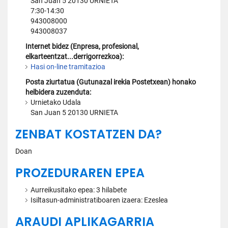
San Juan 5 20130 URNIETA
7:30-14:30
943008000
943008037
Internet bidez (Enpresa, profesional,
elkarteentzat...derrigorrezkoa):
Hasi on-line tramitazioa
Posta ziurtatua (Gutunazal irekia Postetxean) honako
helbidera zuzenduta:
Urnietako Udala
San Juan 5 20130 URNIETA
ZENBAT KOSTATZEN DA?
Doan
PROZEDURAREN EPEA
Aurreikusitako epea: 3 hilabete
Isiltasun-administratiboaren izaera: Ezeslea
ARAUDI APLIKAGARRIA