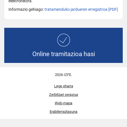
elektronikora.
Informazio gehiago:
tratamenduko jardueren erregistroa [PDF]
Online tramitazioa hasi
2026 IZFE.
Lege oharra
Zerbitzari segurua
Web-mapa
Erabilerraztasuna