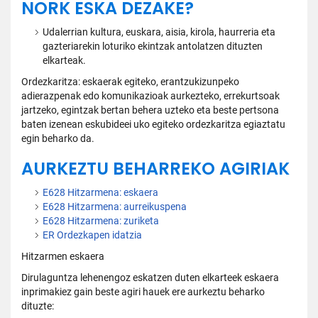
NORK ESKA DEZAKE?
Udalerrian kultura, euskara, aisia, kirola, haurreria eta
gazteriarekin loturiko ekintzak antolatzen dituzten
elkarteak.
Ordezkaritza: eskaerak egiteko, erantzukizunpeko
adierazpenak edo komunikazioak aurkezteko, errekurtsoak
jartzeko, egintzak bertan behera uzteko eta beste pertsona
baten izenean eskubideei uko egiteko ordezkaritza egiaztatu
egin beharko da.
AURKEZTU BEHARREKO AGIRIAK
E628 Hitzarmena: eskaera
E628 Hitzarmena: aurreikuspena
E628 Hitzarmena: zuriketa
ER Ordezkapen idatzia
Hitzarmen eskaera
Dirulaguntza lehenengoz eskatzen duten elkarteek eskaera
inprimakiez gain beste agiri hauek ere aurkeztu beharko
dituzte: