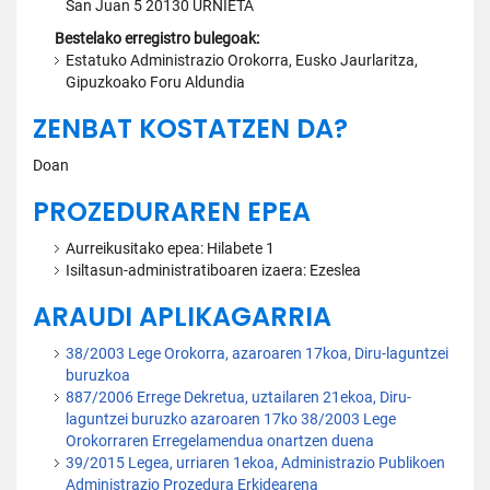
San Juan 5 20130 URNIETA
Bestelako erregistro bulegoak:
Estatuko Administrazio Orokorra, Eusko Jaurlaritza,
Gipuzkoako Foru Aldundia
ZENBAT KOSTATZEN DA?
Doan
PROZEDURAREN EPEA
Aurreikusitako epea: Hilabete 1
Isiltasun-administratiboaren izaera: Ezeslea
ARAUDI APLIKAGARRIA
38/2003 Lege Orokorra, azaroaren 17koa, Diru-laguntzei
buruzkoa
887/2006 Errege Dekretua, uztailaren 21ekoa, Diru-
laguntzei buruzko azaroaren 17ko 38/2003 Lege
Orokorraren Erregelamendua onartzen duena
39/2015 Legea, urriaren 1ekoa, Administrazio Publikoen
Administrazio Prozedura Erkidearena