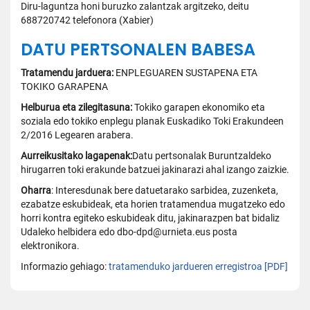
Diru-laguntza honi buruzko zalantzak argitzeko, deitu
688720742 telefonora (Xabier)
DATU PERTSONALEN BABESA
Tratamendu jarduera:
ENPLEGUAREN SUSTAPENA ETA
TOKIKO GARAPENA
Helburua eta zilegitasuna:
Tokiko garapen ekonomiko eta
soziala edo tokiko enplegu planak Euskadiko Toki Erakundeen
2/2016 Legearen arabera.
Aurreikusitako lagapenak:
Datu pertsonalak Buruntzaldeko
hirugarren toki erakunde batzuei jakinarazi ahal izango zaizkie.
Oharra
: Interesdunak bere datuetarako sarbidea, zuzenketa,
ezabatze eskubideak, eta horien tratamendua mugatzeko edo
horri kontra egiteko eskubideak ditu, jakinarazpen bat bidaliz
Udaleko helbidera edo dbo-dpd@urnieta.eus posta
elektronikora.
Informazio gehiago:
tratamenduko jardueren erregistroa [PDF]