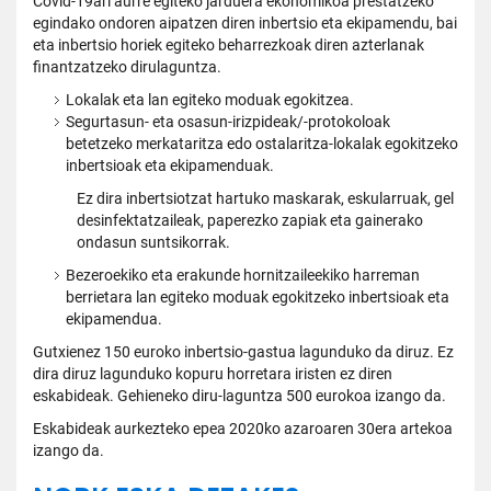
Covid-19ari aurre egiteko jarduera ekonomikoa prestatzeko
egindako ondoren aipatzen diren inbertsio eta ekipamendu, bai
eta inbertsio horiek egiteko beharrezkoak diren azterlanak
finantzatzeko dirulaguntza.
Lokalak eta lan egiteko moduak egokitzea.
Segurtasun- eta osasun-irizpideak/-protokoloak
betetzeko merkataritza edo ostalaritza-lokalak egokitzeko
inbertsioak eta ekipamenduak.
Ez dira inbertsiotzat hartuko maskarak, eskularruak, gel
desinfektatzaileak, paperezko zapiak eta gainerako
ondasun suntsikorrak.
Bezeroekiko eta erakunde hornitzaileekiko harreman
berrietara lan egiteko moduak egokitzeko inbertsioak eta
ekipamendua.
Gutxienez 150 euroko inbertsio-gastua lagunduko da diruz. Ez
dira diruz lagunduko kopuru horretara iristen ez diren
eskabideak. Gehieneko diru-laguntza 500 eurokoa izango da.
Eskabideak aurkezteko epea 2020ko azaroaren 30era artekoa
izango da.