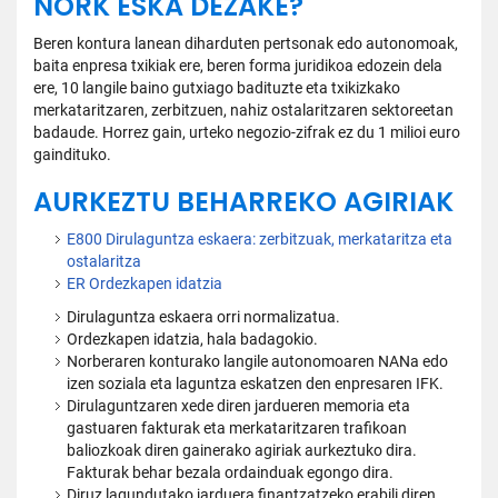
NORK ESKA DEZAKE?
Beren kontura lanean diharduten pertsonak edo autonomoak,
baita enpresa txikiak ere, beren forma juridikoa edozein dela
ere, 10 langile baino gutxiago badituzte eta txikizkako
merkataritzaren, zerbitzuen, nahiz ostalaritzaren sektoreetan
badaude. Horrez gain, urteko negozio-zifrak ez du 1 milioi euro
gaindituko.
AURKEZTU BEHARREKO AGIRIAK
E800 Dirulaguntza eskaera: zerbitzuak, merkataritza eta
ostalaritza
ER Ordezkapen idatzia
Dirulaguntza eskaera orri normalizatua.
Ordezkapen idatzia, hala badagokio.
Norberaren konturako langile autonomoaren NANa edo
izen soziala eta laguntza eskatzen den enpresaren IFK.
Dirulaguntzaren xede diren jardueren memoria eta
gastuaren fakturak eta merkataritzaren trafikoan
baliozkoak diren gainerako agiriak aurkeztuko dira.
Fakturak behar bezala ordainduak egongo dira.
Diruz lagundutako jarduera finantzatzeko erabili diren