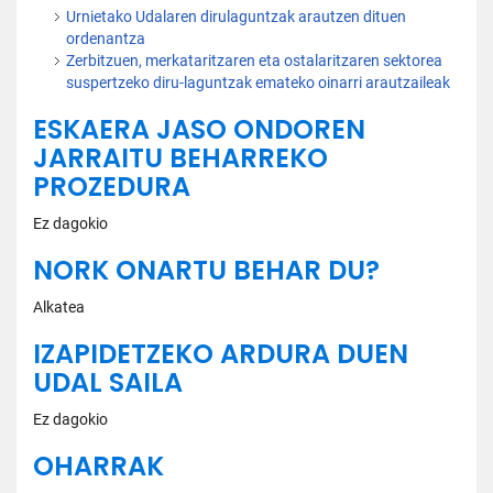
Urnietako Udalaren dirulaguntzak arautzen dituen
ordenantza
Zerbitzuen, merkataritzaren eta ostalaritzaren sektorea
suspertzeko diru-laguntzak emateko oinarri arautzaileak
ESKAERA JASO ONDOREN
JARRAITU BEHARREKO
PROZEDURA
Ez dagokio
NORK ONARTU BEHAR DU?
Alkatea
IZAPIDETZEKO ARDURA DUEN
UDAL SAILA
Ez dagokio
OHARRAK