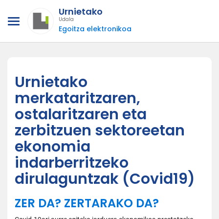
Urnietako
Udala
Egoitza elektronikoa
Urnietako
merkataritzaren,
ostalaritzaren eta
zerbitzuen sektoreetan
ekonomia
indarberritzeko
dirulaguntzak (Covid19)
ZER DA? ZERTARAKO DA?