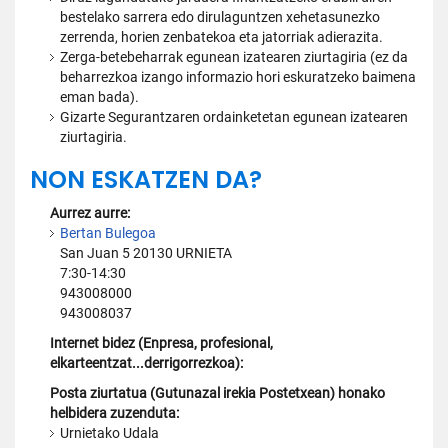
bestelako sarrera edo dirulaguntzen xehetasunezko
zerrenda, horien zenbatekoa eta jatorriak adierazita.
Zerga-betebeharrak egunean izatearen ziurtagiria (ez da
beharrezkoa izango informazio hori eskuratzeko baimena
eman bada).
Gizarte Segurantzaren ordainketetan egunean izatearen
ziurtagiria.
NON ESKATZEN DA?
Aurrez aurre:
Bertan Bulegoa
San Juan 5 20130 URNIETA
7:30-14:30
943008000
943008037
Internet bidez (Enpresa, profesional,
elkarteentzat...derrigorrezkoa):
Posta ziurtatua (Gutunazal irekia Postetxean) honako
helbidera zuzenduta:
Urnietako Udala