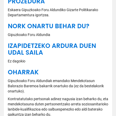
PROZEDURA
Eskaera Gipuzkoako Foru Aldundiko Gizarte Politikarako
Departamentura igortzea.
NORK ONARTU BEHAR DU?
Gipuzkoako Foru Aldundia
IZAPIDETZEKO ARDURA DUEN
UDAL SAILA
Ez dagokio
OHARRAK
Gipuzkoako Foru Aldundiak emandako Mendekotasun
Balorazio Baremoa bakarrik onartuko da (ez da bestelakorik
onartuko).
Kontratatutako pertsonak adinez nagusia izan beharko du, eta
mendekotasuna duten pertsonentzako arreta soziosanitarioko
lanbide-kualifikazioa edo salbuespenezko edo aldi baterako
gaikuntza izan beharko du.