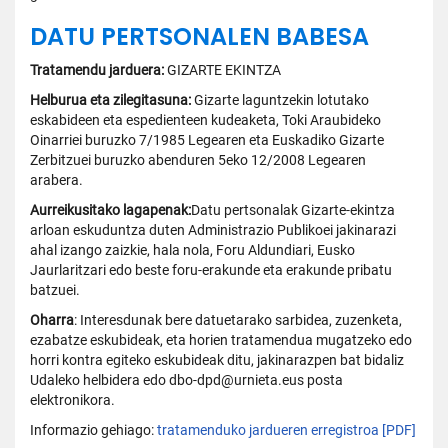
DATU PERTSONALEN BABESA
Tratamendu jarduera:
GIZARTE EKINTZA
Helburua eta zilegitasuna:
Gizarte laguntzekin lotutako
eskabideen eta espedienteen kudeaketa, Toki Araubideko
Oinarriei buruzko 7/1985 Legearen eta Euskadiko Gizarte
Zerbitzuei buruzko abenduren 5eko 12/2008 Legearen
arabera.
Aurreikusitako lagapenak:
Datu pertsonalak Gizarte-ekintza
arloan eskuduntza duten Administrazio Publikoei jakinarazi
ahal izango zaizkie, hala nola, Foru Aldundiari, Eusko
Jaurlaritzari edo beste foru-erakunde eta erakunde pribatu
batzuei.
Oharra
: Interesdunak bere datuetarako sarbidea, zuzenketa,
ezabatze eskubideak, eta horien tratamendua mugatzeko edo
horri kontra egiteko eskubideak ditu, jakinarazpen bat bidaliz
Udaleko helbidera edo dbo-dpd@urnieta.eus posta
elektronikora.
Informazio gehiago:
tratamenduko jardueren erregistroa [PDF]