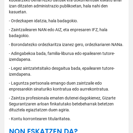
kudeatzeko beharrezko datuak eta dokumentuak eskatu ahal
izan ditzaten administrazio publikoetan, hala nahi den
kasuetan.
- Ordezkapen idatzia, hala badagokio.
- Zaintzailearen NAN edo AIZ, eta enpresaren IFZ, hala
badagokio.
- Borondatezko ordezkaritza izanez gero, ordezkariaren NANa.
- Adingabekoa bada, familia-liburua edo epailearen tutore-
izendapena.
- Legez aintzatetsitako desgaitua bada, epailearen tutore-
izendapena.
- Laguntza pertsonala emango duen zaintzaile edo
enpresarekin sinaturiko kontratua edo aurrekontratua.
- Zaintza profesionala ematen dutenei dagokienez, Gizarte
Segurantzaren arloan finkatutako betebeharrak betetzen
dituztela egiaztatzen duen agiria.
- Kontu korrontearen titularitatea.
NON ESKATZEN DA?