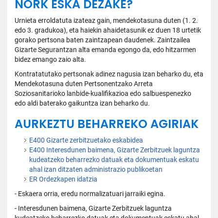
NORK ESKA DEZAKE?
Urnieta erroldatuta izateaz gain, mendekotasuna duten (1. 2.
edo 3. gradukoa), eta haiekin ahaidetasunik ez duen 18 urtetik
gorako pertsona baten zaintzapean daudenek. Zaintzailea
Gizarte Segurantzan alta emanda egongo da, edo hitzarmen
bidez emango zaio alta.
Kontratatutako pertsonak adinez nagusia izan beharko du, eta
Mendekotasuna duten Pertsonentzako Arreta
Soziosanitarioko lanbide-kualifikazioa edo salbuespenezko
edo aldi baterako gaikuntza izan beharko du.
AURKEZTU BEHARREKO AGIRIAK
E400 Gizarte zerbitzuetako eskabidea
E400 Interesdunen baimena, Gizarte Zerbitzuek laguntza
kudeatzeko beharrezko datuak eta dokumentuak eskatu
ahal izan ditzaten administrazio publikoetan
ER Ordezkapen idatzia
- Eskaera orria, eredu normalizatuari jarraiki egina.
- Interesdunen baimena, Gizarte Zerbitzuek laguntza