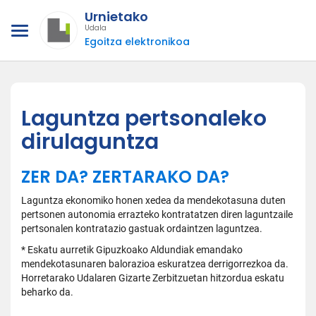
Urnietako
Udala
Egoitza elektronikoa
Laguntza pertsonaleko
dirulaguntza
ZER DA? ZERTARAKO DA?
Laguntza ekonomiko honen xedea da mendekotasuna duten
pertsonen autonomia errazteko kontratatzen diren laguntzaile
pertsonalen kontratazio gastuak ordaintzen laguntzea.
* Eskatu aurretik Gipuzkoako Aldundiak emandako
mendekotasunaren balorazioa eskuratzea derrigorrezkoa da.
Horretarako Udalaren Gizarte Zerbitzuetan hitzordua eskatu
beharko da.