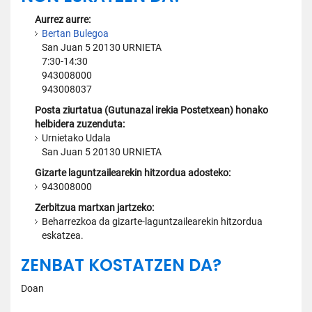
Aurrez aurre:
Bertan Bulegoa
San Juan 5 20130 URNIETA
7:30-14:30
943008000
943008037
Posta ziurtatua (Gutunazal irekia Postetxean) honako
helbidera zuzenduta:
Urnietako Udala
San Juan 5 20130 URNIETA
Gizarte laguntzailearekin hitzordua adosteko:
943008000
Zerbitzua martxan jartzeko:
Beharrezkoa da gizarte-laguntzailearekin hitzordua
eskatzea.
ZENBAT KOSTATZEN DA?
Doan