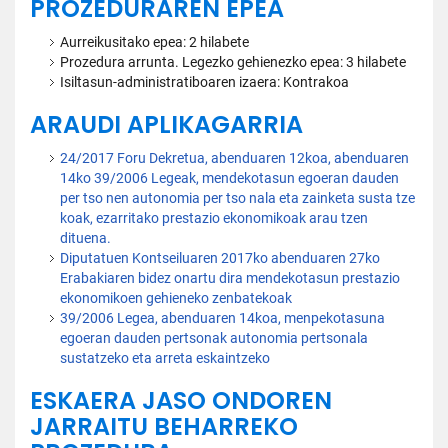
PROZEDURAREN EPEA
Aurreikusitako epea: 2 hilabete
Prozedura arrunta. Legezko gehienezko epea: 3 hilabete
Isiltasun-administratiboaren izaera: Kontrakoa
ARAUDI APLIKAGARRIA
24/2017 Foru Dekretua, abenduaren 12koa, abenduaren
14ko 39/2006 Legeak, mendekotasun egoeran dauden
per tso nen autonomia per tso nala eta zainketa susta tze
koak, ezarritako prestazio ekonomikoak arau tzen
dituena.
Diputatuen Kontseiluaren 2017ko abenduaren 27ko
Erabakiaren bidez onartu dira mendekotasun prestazio
ekonomikoen gehieneko zenbatekoak
39/2006 Legea, abenduaren 14koa, menpekotasuna
egoeran dauden pertsonak autonomia pertsonala
sustatzeko eta arreta eskaintzeko
ESKAERA JASO ONDOREN
JARRAITU BEHARREKO