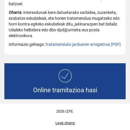
batzuei.
Oharra
: Interesdunak bere datuetarako sarbidea, zuzenketa,
ezabatze eskubideak, eta horien tratamendua mugatzeko edo
horri kontra egiteko eskubideak ditu, jakinarazpen bat bidaliz
Udaleko helbidera edo dbo-dpd@urnieta.eus posta
elektronikora.
Informazio gehiago:
tratamenduko jardueren erregistroa [PDF]
Online tramitazioa hasi
2026 IZFE.
Lege oharra