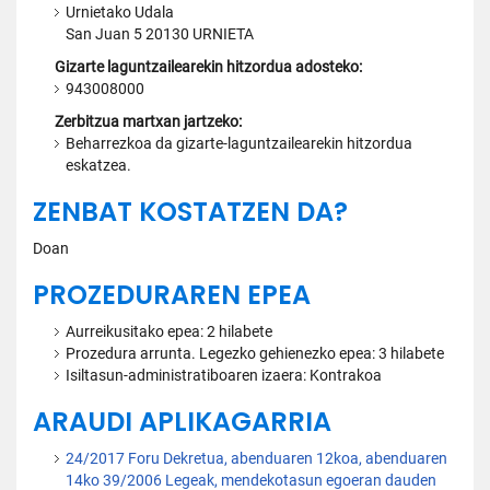
Urnietako Udala
San Juan 5 20130 URNIETA
Gizarte laguntzailearekin hitzordua adosteko:
943008000
Zerbitzua martxan jartzeko:
Beharrezkoa da gizarte-laguntzailearekin hitzordua
eskatzea.
ZENBAT KOSTATZEN DA?
Doan
PROZEDURAREN EPEA
Aurreikusitako epea: 2 hilabete
Prozedura arrunta. Legezko gehienezko epea: 3 hilabete
Isiltasun-administratiboaren izaera: Kontrakoa
ARAUDI APLIKAGARRIA
24/2017 Foru Dekretua, abenduaren 12koa, abenduaren
14ko 39/2006 Legeak, mendekotasun egoeran dauden