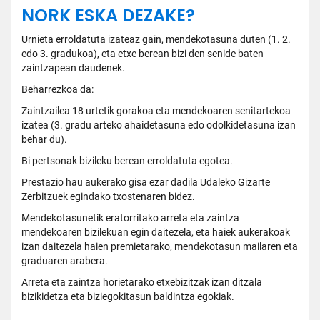
NORK ESKA DEZAKE?
Urnieta erroldatuta izateaz gain, mendekotasuna duten (1. 2.
edo 3. gradukoa), eta etxe berean bizi den senide baten
zaintzapean daudenek.
Beharrezkoa da:
Zaintzailea 18 urtetik gorakoa eta mendekoaren senitartekoa
izatea (3. gradu arteko ahaidetasuna edo odolkidetasuna izan
behar du).
Bi pertsonak bizileku berean erroldatuta egotea.
Prestazio hau aukerako gisa ezar dadila Udaleko Gizarte
Zerbitzuek egindako txostenaren bidez.
Mendekotasunetik eratorritako arreta eta zaintza
mendekoaren bizilekuan egin daitezela, eta haiek aukerakoak
izan daitezela haien premietarako, mendekotasun mailaren eta
graduaren arabera.
Arreta eta zaintza horietarako etxebizitzak izan ditzala
bizikidetza eta biziegokitasun baldintza egokiak.