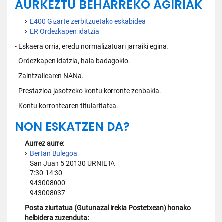
AURKEZTU BEHARREKO AGIRIAK
E400 Gizarte zerbitzuetako eskabidea
ER Ordezkapen idatzia
- Eskaera orria, eredu normalizatuari jarraiki egina.
- Ordezkapen idatzia, hala badagokio.
- Zaintzailearen NANa.
- Prestazioa jasotzeko kontu korronte zenbakia.
- Kontu korrontearen titularitatea.
NON ESKATZEN DA?
Aurrez aurre:
Bertan Bulegoa
San Juan 5 20130 URNIETA
7:30-14:30
943008000
943008037
Posta ziurtatua (Gutunazal irekia Postetxean) honako
helbidera zuzenduta: