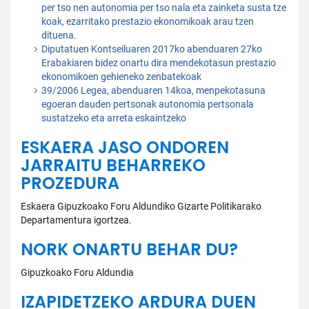
per tso nen autonomia per tso nala eta zainketa susta tze
koak, ezarritako prestazio ekonomikoak arau tzen
dituena.
Diputatuen Kontseiluaren 2017ko abenduaren 27ko
Erabakiaren bidez onartu dira mendekotasun prestazio
ekonomikoen gehieneko zenbatekoak
39/2006 Legea, abenduaren 14koa, menpekotasuna
egoeran dauden pertsonak autonomia pertsonala
sustatzeko eta arreta eskaintzeko
ESKAERA JASO ONDOREN
JARRAITU BEHARREKO
PROZEDURA
Eskaera Gipuzkoako Foru Aldundiko Gizarte Politikarako
Departamentura igortzea.
NORK ONARTU BEHAR DU?
Gipuzkoako Foru Aldundia
IZAPIDETZEKO ARDURA DUEN