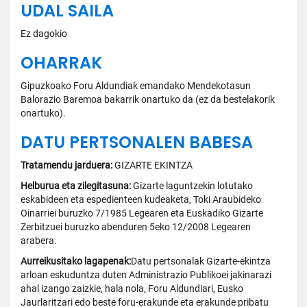
UDAL SAILA
Ez dagokio
OHARRAK
Gipuzkoako Foru Aldundiak emandako Mendekotasun
Balorazio Baremoa bakarrik onartuko da (ez da bestelakorik
onartuko).
DATU PERTSONALEN BABESA
Tratamendu jarduera:
GIZARTE EKINTZA
Helburua eta zilegitasuna:
Gizarte laguntzekin lotutako
eskabideen eta espedienteen kudeaketa, Toki Araubideko
Oinarriei buruzko 7/1985 Legearen eta Euskadiko Gizarte
Zerbitzuei buruzko abenduren 5eko 12/2008 Legearen
arabera.
Aurreikusitako lagapenak:
Datu pertsonalak Gizarte-ekintza
arloan eskuduntza duten Administrazio Publikoei jakinarazi
ahal izango zaizkie, hala nola, Foru Aldundiari, Eusko
Jaurlaritzari edo beste foru-erakunde eta erakunde pribatu