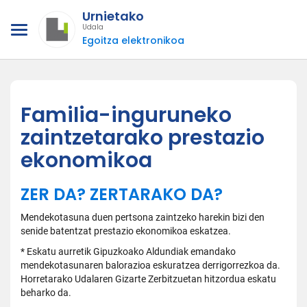
Urnietako
Udala
Egoitza elektronikoa
Familia-inguruneko
zaintzetarako prestazio
ekonomikoa
ZER DA? ZERTARAKO DA?
Mendekotasuna duen pertsona zaintzeko harekin bizi den
senide batentzat prestazio ekonomikoa eskatzea.
* Eskatu aurretik Gipuzkoako Aldundiak emandako
mendekotasunaren balorazioa eskuratzea derrigorrezkoa da.
Horretarako Udalaren Gizarte Zerbitzuetan hitzordua eskatu
beharko da.