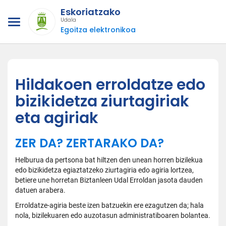
Eskoriatzako
Udala
Egoitza elektronikoa
Hildakoen erroldatze edo
bizikidetza ziurtagiriak
eta agiriak
ZER DA? ZERTARAKO DA?
Helburua da pertsona bat hiltzen den unean horren bizilekua
edo bizikidetza egiaztatzeko ziurtagiria edo agiria lortzea,
betiere une horretan Biztanleen Udal Erroldan jasota dauden
datuen arabera.
Erroldatze-agiria beste izen batzuekin ere ezagutzen da; hala
nola, bizilekuaren edo auzotasun administratiboaren bolantea.