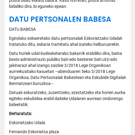
posta bidez eskatu badira. Kasu horretan, posta arruntez
bidaliko dira, bi eguneko epean.
DATU PERTSONALEN BABESA
DATU BABESA
Egindako eskaeretako datu pertsonalak Eskoriatzako Udalak
tratatuko ditu, eskaria tramitatu ahal izateko helburuarekin.
Datu horiek udal-kudeaketarako bakarrik erabiliko dira, baina
beste administrazio publiko bati edo besteren bati utzi edo
jakinarazi ahal izango zaizkie 3/2018 Lege Organikoan
aurreikusitako kasuetan –abenduaren 5eko 3/2018 Lege
Organikoa, Datu Pertsonalak Babesteari eta Eskubide Digitalak
Bermatzeari buruzkoa–.
Datuak eskuratzeko, zuzentzeko, ezeztatzeko eta horien aurka
egiteko eskubidea erabil daiteke Udalaren aurrean ondorengo
bideetatik:
Bertaratuta:
Eskoriatzako Udala
Fernando Eskoriatza plaza