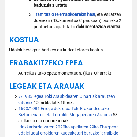
baduzula ziurtatu
.
Tramitazio telematikoarekin hasi
, eta eskatzen
duenean (“Dokumentuak” pausuan), aurreko 2
puntuetan aipatutako
dokumentazioa erantsi.
KOSTUA
Udalak bere gain hartzen du kudeaketaren kostua.
ERABAKITZEKO EPEA
Aurreikusitako epea: momentuan. (ikusi Oharrak)
LEGEAK ETA ARAUAK
7/1985 legea Toki Araubidearen Oinarriak arautzen
dituena
15. artikulutik 18.era.
1690/1986 Errege dekretua Toki Erakundeetako
Biztanleriaren eta Lurralde Mugapenaren Araudia
53.
artikulua eta ondorengoak.
Idazkariordetzaren 2020ko apirilaren 29ko Ebazpena,
udalei udal-erroldaren kudeaketari buruzko jarraibide