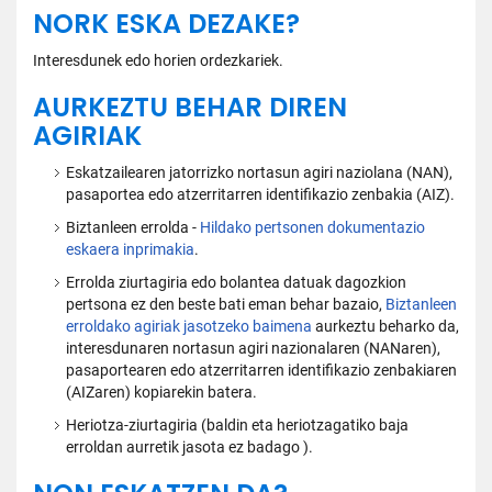
NORK ESKA DEZAKE?
Interesdunek edo horien ordezkariek.
AURKEZTU BEHAR DIREN
AGIRIAK
Eskatzailearen jatorrizko nortasun agiri naziolana (NAN),
pasaportea edo atzerritarren identifikazio zenbakia (AIZ).
Biztanleen errolda -
Hildako pertsonen dokumentazio
eskaera inprimakia
.
Errolda ziurtagiria edo bolantea datuak dagozkion
pertsona ez den beste bati eman behar bazaio,
Biztanleen
erroldako agiriak jasotzeko baimena
aurkeztu beharko da,
interesdunaren nortasun agiri nazionalaren (NANaren),
pasaportearen edo atzerritarren identifikazio zenbakiaren
(AIZaren) kopiarekin batera.
Heriotza-ziurtagiria (baldin eta heriotzagatiko baja
erroldan aurretik jasota ez badago ).