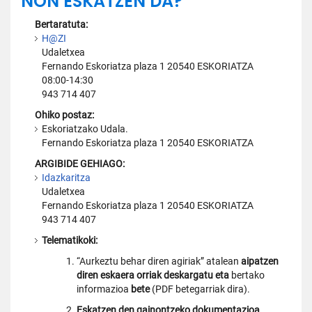
NON ESKATZEN DA?
Bertaratuta:
H@ZI
Udaletxea
Fernando Eskoriatza plaza 1 20540 ESKORIATZA
08:00-14:30
943 714 407
Ohiko postaz:
Eskoriatzako Udala.
Fernando Eskoriatza plaza 1 20540 ESKORIATZA
ARGIBIDE GEHIAGO:
Idazkaritza
Udaletxea
Fernando Eskoriatza plaza 1 20540 ESKORIATZA
943 714 407
Telematikoki:
“Aurkeztu behar diren agiriak” atalean
aipatzen
diren eskaera orriak deskargatu eta
bertako
informazioa
bete
(PDF betegarriak dira).
Eskatzen den gainontzeko dokumentazioa