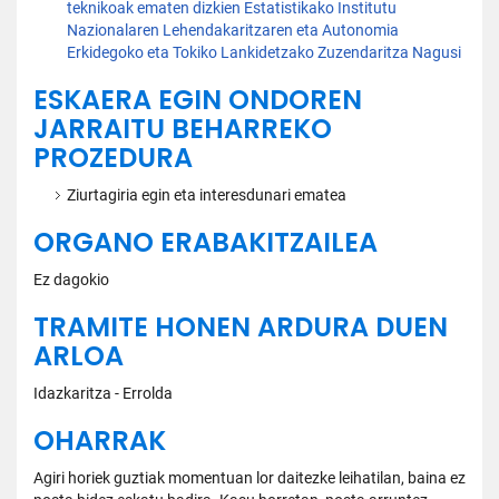
teknikoak ematen dizkien Estatistikako Institutu
Nazionalaren Lehendakaritzaren eta Autonomia
Erkidegoko eta Tokiko Lankidetzako Zuzendaritza Nagusi
ESKAERA EGIN ONDOREN
JARRAITU BEHARREKO
PROZEDURA
Ziurtagiria egin eta interesdunari ematea
ORGANO ERABAKITZAILEA
Ez dagokio
TRAMITE HONEN ARDURA DUEN
ARLOA
Idazkaritza - Errolda
OHARRAK
Agiri horiek guztiak momentuan lor daitezke leihatilan, baina ez