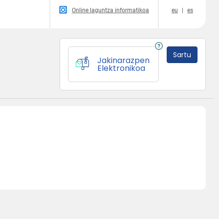
Online laguntza informatikoa
eu
|
es
Sartu
Jakinarazpen
Elektronikoa