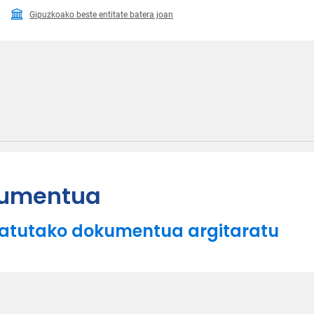
Gipuzkoako beste entitate batera joan
kumentua
skatutako dokumentua argitaratu