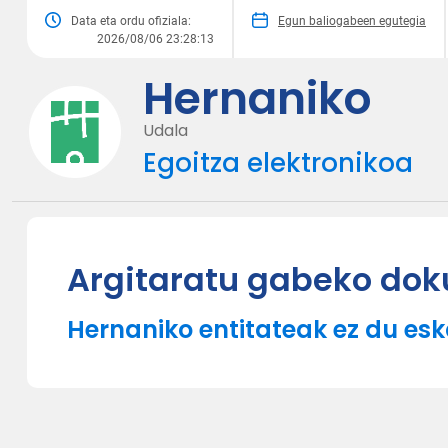
Data eta ordu ofiziala:
Egun baliogabeen egutegia
2026/08/06 23:28:13
Hernaniko
Udala
Egoitza elektronikoa
Argitaratu gabeko do
Hernaniko entitateak ez du e