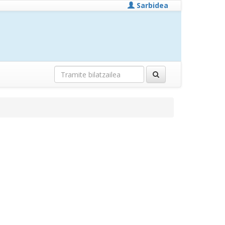
Sarbidea