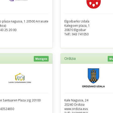
o plaza nagusia, 1 20500 Arrasate
Elgoibarko Udala
koa)
Kalegoen plaza, 1
43 25 20 00
20870 Elgoibar
Telf.:
943 741050
Ordizia
Munigex
Mu
e Santuaren Plaza z/g 20100
Kale Nagusia, 24
20240 Ordizia
43524650
www.ordizia.eus