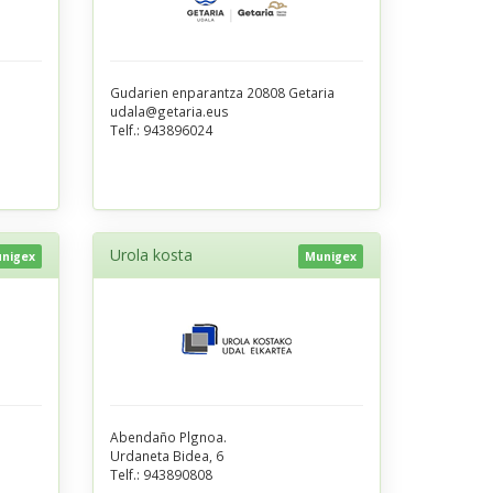
Gudarien enparantza 20808 Getaria
udala@getaria.eus
Telf.:
943896024
Urola kosta
nigex
Munigex
Abendaño Plgnoa.
Urdaneta Bidea, 6
Telf.:
943890808