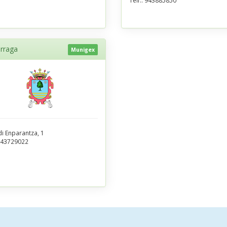
Telf.:
943885850
rraga
Munigex
i Enparantza, 1
43729022