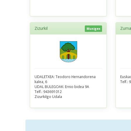
Zizurkil
Zuma
Munigex
UDALETXEA: Teodoro Hernandorena
Euskad
kalea, 6
Telf.:
9
UDAL BULEGOAK: Ernio bidea 9A
Telf.:
943691012
Zizurkilgo Udala