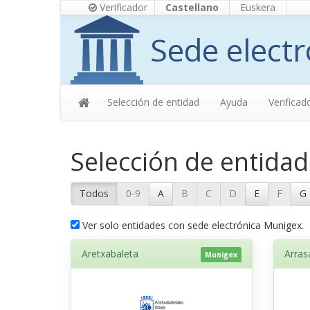
Verificador
Castellano
Euskera
Sede electr
Selección de entidad
Ayuda
Verificad
Selección de entidad
Todos
0-9
A
B
C
D
E
F
G
Ver solo entidades con sede electrónica Munigex.
Aretxabaleta
Arras
Munigex