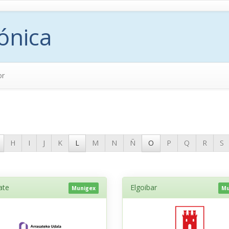
ónica
or
H
I
J
K
L
M
N
Ñ
O
P
Q
R
S
ate
Elgoibar
Munigex
Mu