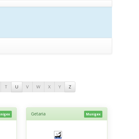
T
U
V
W
X
Y
Z
Getaria
nigex
Munigex