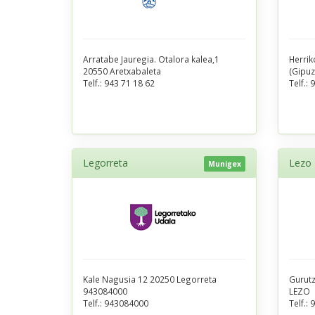
Arratabe Jauregia. Otalora kalea,1
Herrik
20550 Aretxabaleta
(Gipuz
Telf.:
943 71 18 62
Telf.:
9
Legorreta
Lezo
Munigex
Kale Nagusia 12 20250 Legorreta
Gurutz
943084000
LEZO
Telf.:
943084000
Telf.:
9