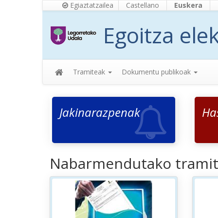
Egiaztatzailea
Castellano
Euskera
Egoitza ele
Tramiteak
Dokumentu publikoak
Jakinarazpenak
Ha
Nabarmendutako tramit