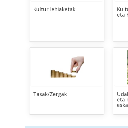
Kultur lehiaketak
Kult
eta 
Tasak/Zergak
Udal
eta 
eska