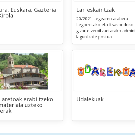
ura, Euskara, Gazteria
Lan eskaintzak
Kirola
20/2021 Legearen arabera
Legorretako eta Itsasondoko
gizarte zerbitzuetarako admini
laguntzaile postua
 aretoak erabiltzeko
Udalekuak
materiala uzteko
erak