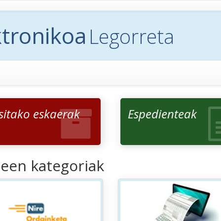
ktronikoa
Legorreta
sitako eskaerak
Espedienteak
een kategoriak