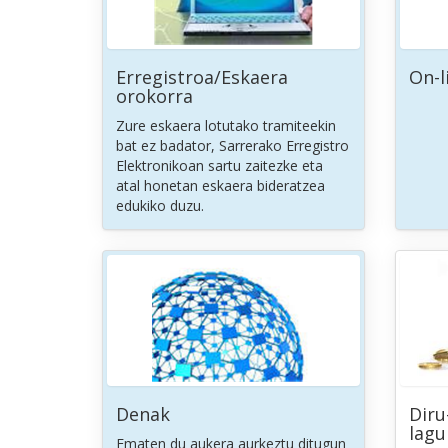
Erregistroa/Eskaera
On-l
orokorra
Zure eskaera lotutako tramiteekin
bat ez badator, Sarrerako Erregistro
Elektronikoan sartu zaitezke eta
atal honetan eskaera bideratzea
edukiko duzu.
Denak
Diru
lag
Ematen du aukera aurkeztu ditugun