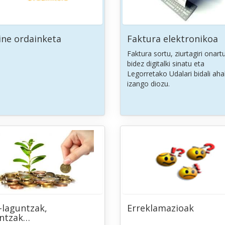
ine ordainketa
Faktura elektronikoa
Faktura sortu, ziurtagiri onart
bidez digitalki sinatu eta
Legorretako Udalari bidali aha
izango diozu.
-laguntzak,
Erreklamazioak
untzak…