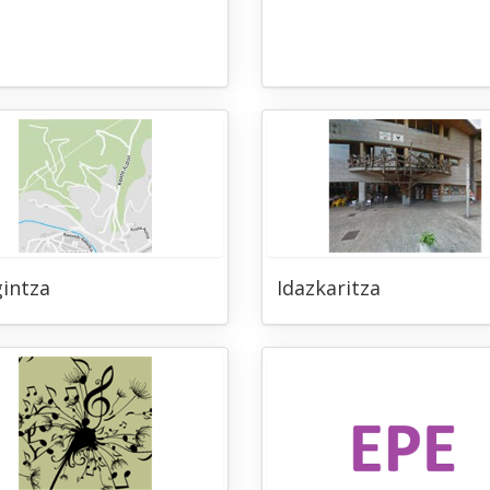
gintza
Idazkaritza