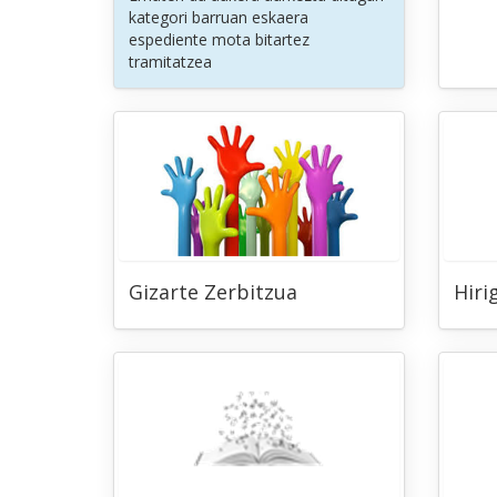
kategori barruan eskaera
espediente mota bitartez
tramitatzea
Gizarte Zerbitzua
Hiri