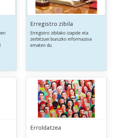
Erregistro zibila
uen
Erregistro zibilako izapide eta
zerbitzuei buruzko informazioa
l
ematen du
Erroldatzea